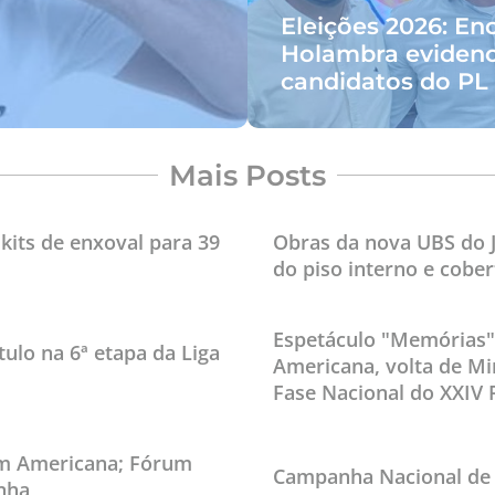
Eleições 2026: E
Holambra evidenci
candidatos do PL
Mais Posts
kits de enxoval para 39
Obras da nova UBS do J
do piso interno e cober
Espetáculo "Memórias",
ulo na 6ª etapa da Liga
Americana, volta de Mi
Fase Nacional do XXIV 
em Americana; Fórum
Campanha Nacional de 
enha