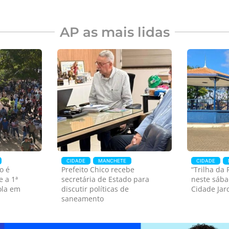
Americana. Ninguém
neste domingo dia 
eendidas no
ferido
dezembro de 2025.
aga
Ninguém ferido.
AP as mais lidas
CIDADE
MANCHETE
CIDADE
o é
Prefeito Chico recebe
“Trilha da
e a 1ª
secretária de Estado para
neste sába
ola em
discutir políticas de
Cidade Jar
saneamento