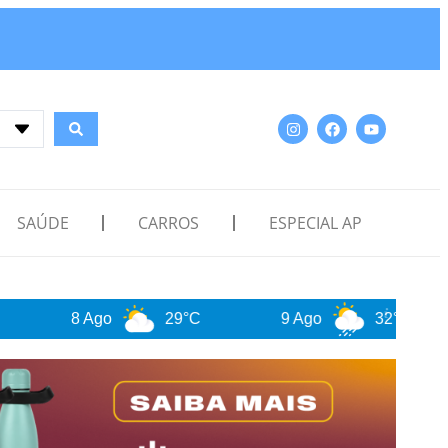
SAÚDE
CARROS
ESPECIAL AP
29°C
9 Ago
32°C
10 Ago