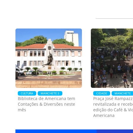
DOm Bosco
um homem com faca
apr
em Americana
Zan
CULTURA
MANCHETE 3
CIDADE
MANCHETE
Biblioteca de Americana tem
Praça José Rampazz
Contações & Diversões neste
revitalizada e receb
mês
edição do Café & Vi
Americana