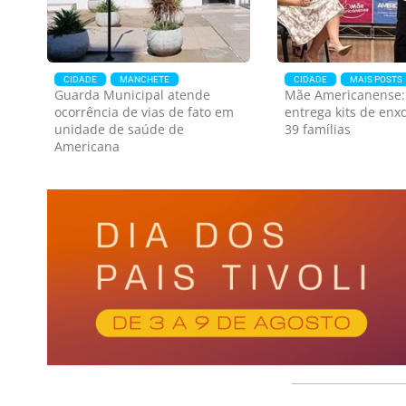
CIDADE
MANCHETE
CIDADE
MAIS POSTS
Guarda Municipal atende
Mãe Americanense: 
ocorrência de vias de fato em
entrega kits de enx
unidade de saúde de
39 famílias
Americana
Ederaldo Tedzlaff, de
Carro pega fogo na rua
79 anos, foi atacado
DOm Bosco
por um homem com
Ederaldo Tedzlaff, de 79
faca em Americana
mai
Carro pega fogo na rua
anos, foi atacado por
car