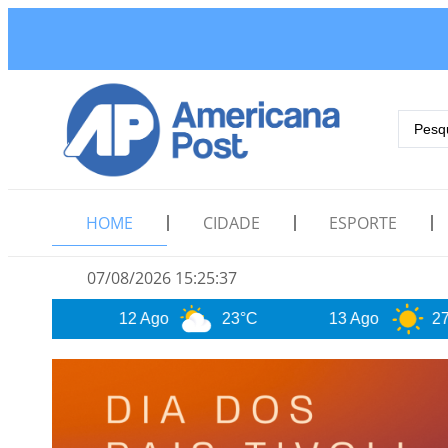
HOME
CIDADE
ESPORTE
07/08/2026 15:25:39
 Ago
23°C
13 Ago
27°C
A