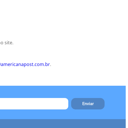
o site.
@americanapost.com.br
.
Enviar