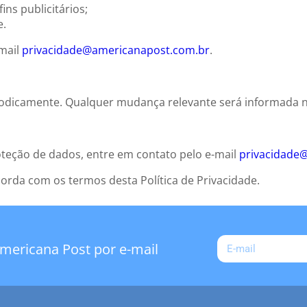
ins publicitários;
e.
-mail
privacidade@americanapost.com.br
.
riodicamente. Qualquer mudança relevante será informada n
oteção de dados, entre em contato pelo e-mail
privacidade
orda com os termos desta Política de Privacidade.
mericana Post por e-mail