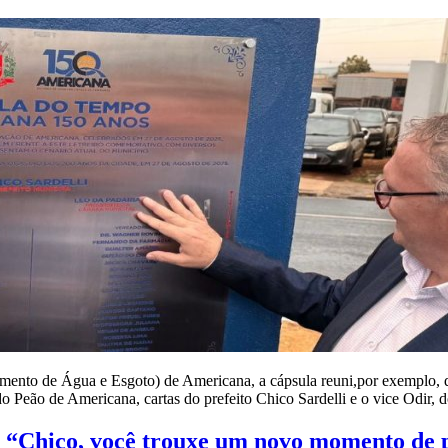
amento de Água e Esgoto) de Americana, a cápsula reuni,por exemplo
a do Peão de Americana, cartas do prefeito Chico Sardelli e o vice Odir
 “Chico, você trouxe um novo momento de p