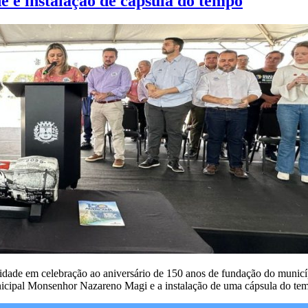
 e instalação de cápsula do tempo
enidade em celebração ao aniversário de 150 anos de fundação do municí
nicipal Monsenhor Nazareno Magi e a instalação de uma cápsula do tem