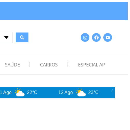
SAÚDE
CARROS
ESPECIAL AP
22°C
12 Ago
23°C
13 Ago