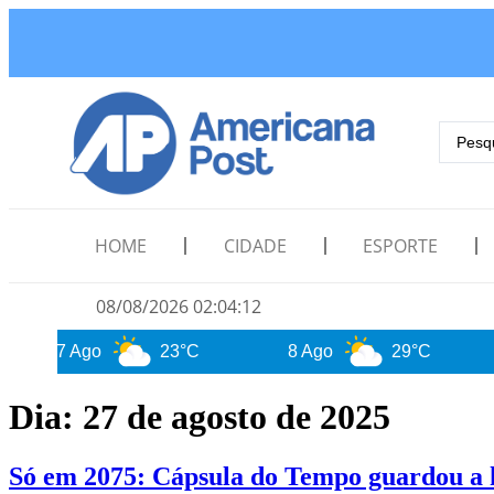
HOME
CIDADE
ESPORTE
08/08/2026 02:04:13
7 Ago
23°C
8 Ago
29°C
9 Ag
Dia:
27 de agosto de 2025
Só em 2075: Cápsula do Tempo guardou a h