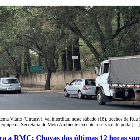
ema Viário (Utransv), vai interditar, neste sábado (18), trechos da Ru
 a equipe da Secretaria de Meio Ambiente execute o serviço de poda […]
 para a RMC; Chuvas das últimas 12 horas