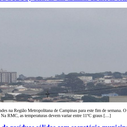
tades na Região Metropolitana de Campinas para este fim de semana. O
o. Na RMC, as temperaturas devem variar entre 11ºC graus […]