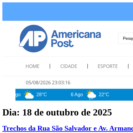
HOME
CIDADE
ESPORTE
05/08/2026 23:03:18
o
28°C
6 Ago
22°C
7 Ago
Dia:
18 de outubro de 2025
Trechos da Rua São Salvador e Av. Armando