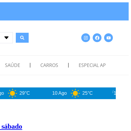
SAÚDE
CARROS
ESPECIAL AP
29°C
10 Ago
25°C
11 Ago
21
e sábado