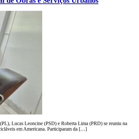
al de Obras e Serviços Urbanos
(PL), Lucas Leoncine (PSD) e Roberta Lima (PRD) se reuniu na
recicláveis em Americana. Participaram da […]