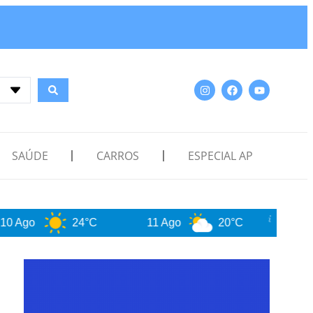
SAÚDE
CARROS
ESPECIAL AP
24°C
11 Ago
20°C
12 Ago
2