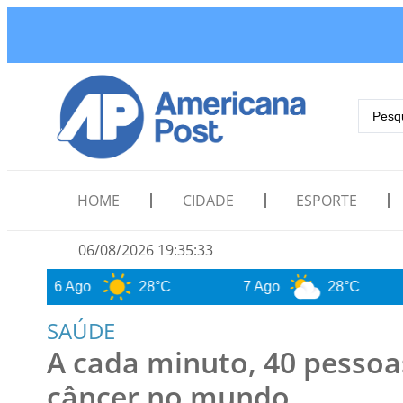
HOME
CIDADE
ESPORTE
06/08/2026 19:35:34
go
28°C
7 Ago
28°C
8 Ago
SAÚDE
A cada minuto, 40 pessoa
câncer no mundo