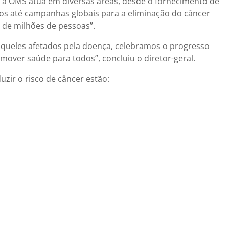
ue a OMS atua em diversas áreas, desde o fornecimento de
os até campanhas globais para a eliminação do câncer
 de milhões de pessoas”.
queles afetados pela doença, celebramos o progresso
over saúde para todos”, concluiu o diretor-geral.
zir o risco de câncer estão: