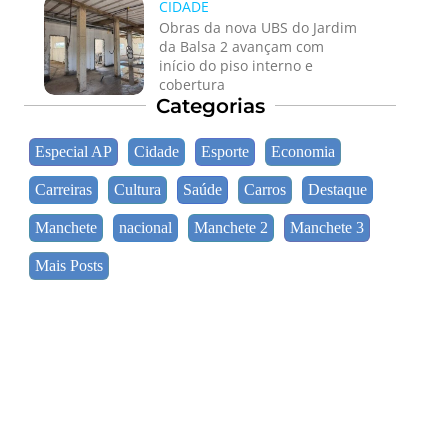
CIDADE
Obras da nova UBS do Jardim
da Balsa 2 avançam com
início do piso interno e
cobertura
Categorias
Especial AP
Cidade
Esporte
Economia
Carreiras
Cultura
Saúde
Carros
Destaque
Manchete
nacional
Manchete 2
Manchete 3
Mais Posts