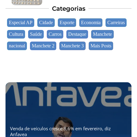
Categorias
Especial AP
Cidade
Esporte
Economia
Carreiras
Cultura
Saúde
Carros
Destaque
Manchete
nacional
Manchete 2
Manchete 3
Mais Posts
Venda de veículos cresce 8,6% em fevereiro, diz
Anfavea