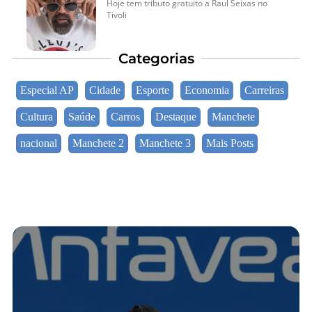
Hoje tem tributo gratuito a Raul Seixas no
Tivoli
Categorias
Especial AP
Cidade
Esporte
Economia
Carreiras
Cultura
Saúde
Carros
Destaque
Manchete
nacional
Manchete 2
Manchete 3
Mais Posts