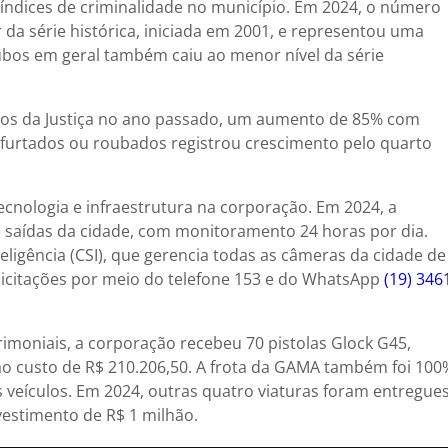
dices de criminalidade no município. Em 2024, o número
 da série histórica, iniciada em 2001, e representou uma
ubos em geral também caiu ao menor nível da série
idos da Justiça no ano passado, um aumento de 85% com
 furtados ou roubados registrou crescimento pelo quarto
ecnologia e infraestrutura na corporação. Em 2024, a
e saídas da cidade, com monitoramento 24 horas por dia.
ligência (CSI), que gerencia todas as câmeras da cidade de
licitações por meio do telefone 153 e do WhatsApp
(19) 346
moniais, a corporação recebeu 70 pistolas Glock G45,
ao custo de R$ 210.206,50. A frota da GAMA também foi 100
 veículos. Em 2024, outras quatro viaturas foram entregue
estimento de R$ 1 milhão.