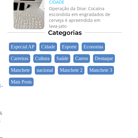
CIDADE
Operação da Dise: Cocaína
escondida em engradados de
cerveja é apreendida em
lava-jato
Categorias
Especial AP
Cidade
Esporte
Economia
Carreiras
Cultura
Saúde
Carros
Destaque
Manchete
nacional
Manchete 2
Manchete 3
Mais Posts
1-
%
s