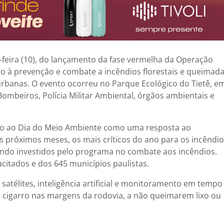
a-feira (10), do lançamento da fase vermelha da Operação
o à prevenção e combate a incêndios florestais e queimad
urbanas. O evento ocorreu no Parque Ecológico do Tietê, e
Bombeiros, Polícia Militar Ambiental, órgãos ambientais e
vo ao Dia do Meio Ambiente como uma resposta ao
 próximos meses, os mais críticos do ano para os incêndi
sendo investidos pelo programa no combate aos incêndios.
acitados e dos 645 municípios paulistas.
satélites, inteligência artificial e monitoramento em tempo
e cigarro nas margens da rodovia, a não queimarem lixo ou