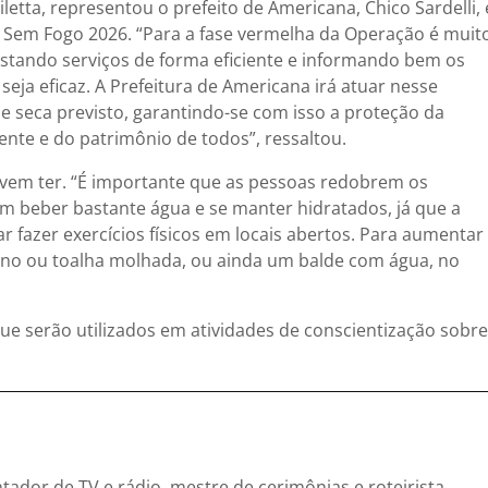
etta, representou o prefeito de Americana, Chico Sardelli, 
Sem Fogo 2026. “Para a fase vermelha da Operação é muit
estando serviços de forma eficiente e informando bem os
eja eficaz. A Prefeitura de Americana irá atuar nesse
e seca previsto, garantindo-se com isso a proteção da
ente e do patrimônio de todos”, ressaltou.
vem ter. “É importante que as pessoas redobrem os
m beber bastante água e se manter hidratados, já que a
r fazer exercícios físicos em locais abertos. Para aumentar
ano ou toalha molhada, ou ainda um balde com água, no
ue serão utilizados em atividades de conscientização sobre
entador de TV e rádio, mestre de cerimônias e roteirista.