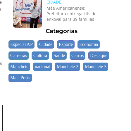
e
CIDADE
Mãe Americanense:
o
Prefeitura entrega kits de
enxoval para 39 famílias
Categorias
Especial AP
Cidade
Esporte
Economia
Carreiras
Cultura
Saúde
Carros
Destaque
 a
Manchete
nacional
Manchete 2
Manchete 3
Mais Posts