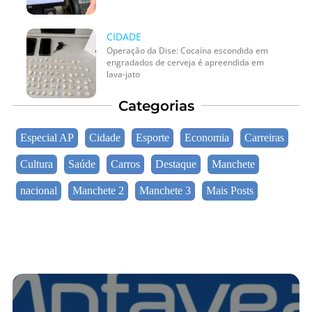
CIDADE
Operação da Dise: Cocaína escondida em
engradados de cerveja é apreendida em
lava-jato
Categorias
Especial AP
Cidade
Esporte
Economia
Carreiras
Cultura
Saúde
Carros
Destaque
Manchete
nacional
Manchete 2
Manchete 3
Mais Posts