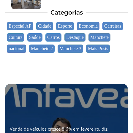
Categorias
Especial AP
Cidade
Esporte
Economia
Carreiras
Cultura
Saúde
Carros
Destaque
Manchete
nacional
Manchete 2
Manchete 3
Mais Posts
Venda de veículos cresce 8,6% em fevereiro, diz