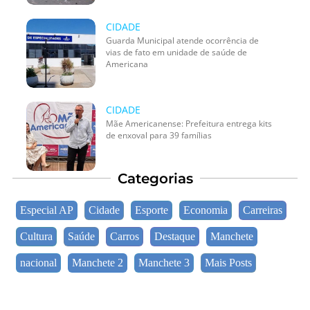
CIDADE
Guarda Municipal atende ocorrência de
vias de fato em unidade de saúde de
Americana
CIDADE
Mãe Americanense: Prefeitura entrega kits
de enxoval para 39 famílias
Categorias
Especial AP
Cidade
Esporte
Economia
Carreiras
Cultura
Saúde
Carros
Destaque
Manchete
nacional
Manchete 2
Manchete 3
Mais Posts