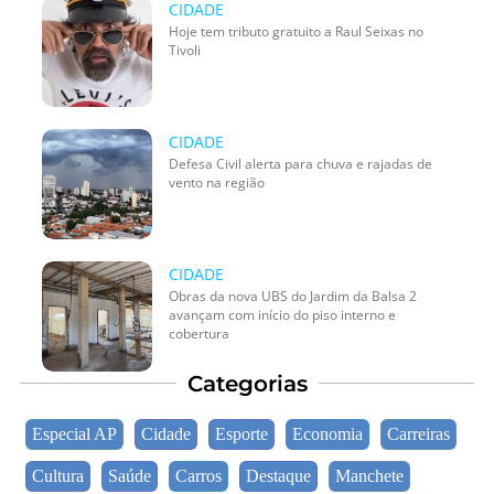
CIDADE
Hoje tem tributo gratuito a Raul Seixas no
Tivoli
CIDADE
Defesa Civil alerta para chuva e rajadas de
vento na região
CIDADE
Obras da nova UBS do Jardim da Balsa 2
avançam com início do piso interno e
cobertura
Categorias
Especial AP
Cidade
Esporte
Economia
Carreiras
Cultura
Saúde
Carros
Destaque
Manchete