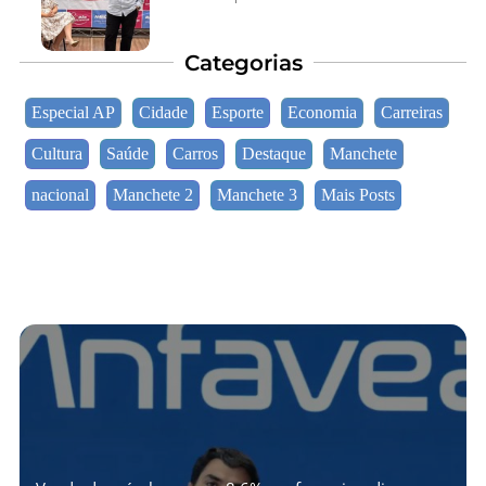
Categorias
Especial AP
Cidade
Esporte
Economia
Carreiras
Cultura
Saúde
Carros
Destaque
Manchete
nacional
Manchete 2
Manchete 3
Mais Posts