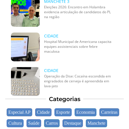
MANCHETE 3
Eleições 2026: Encontro em Holambra
evidencia articulação de candidatos do PL
na região
CIDADE
Hospital Municipal de Americana capacita
equipes assistenciais sobre febre
maculosa
CIDADE
Operação da Dise: Cocaína escondida em
engradados de cerveja é apreendida em
lava-jato
Categorias
Especial AP
Cidade
Esporte
Economia
Carreiras
Cultura
Saúde
Carros
Destaque
Manchete