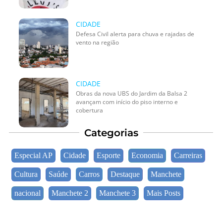
CIDADE
Defesa Civil alerta para chuva e rajadas de
vento na região
CIDADE
Obras da nova UBS do Jardim da Balsa 2
avançam com início do piso interno e
cobertura
Categorias
Especial AP
Cidade
Esporte
Economia
Carreiras
Cultura
Saúde
Carros
Destaque
Manchete
nacional
Manchete 2
Manchete 3
Mais Posts