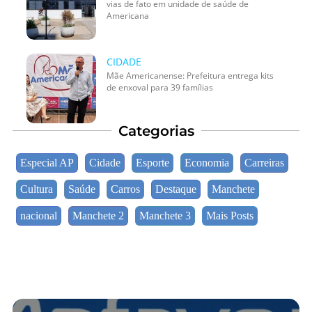
vias de fato em unidade de saúde de
Americana
CIDADE
Mãe Americanense: Prefeitura entrega kits
de enxoval para 39 famílias
Categorias
Especial AP
Cidade
Esporte
Economia
Carreiras
Cultura
Saúde
Carros
Destaque
Manchete
nacional
Manchete 2
Manchete 3
Mais Posts