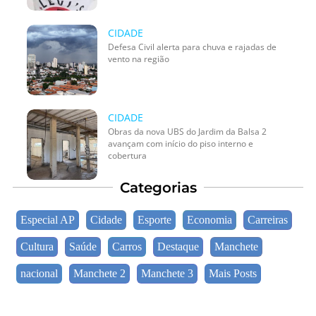
CIDADE
Defesa Civil alerta para chuva e rajadas de
vento na região
CIDADE
Obras da nova UBS do Jardim da Balsa 2
avançam com início do piso interno e
cobertura
Categorias
Especial AP
Cidade
Esporte
Economia
Carreiras
Cultura
Saúde
Carros
Destaque
Manchete
nacional
Manchete 2
Manchete 3
Mais Posts