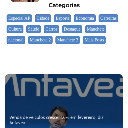
Categorias
Especial AP
Cidade
Esporte
Economia
Carreiras
Cultura
Saúde
Carros
Destaque
Manchete
nacional
Manchete 2
Manchete 3
Mais Posts
Venda de veículos cresce 8,6% em fevereiro, diz
Anfavea