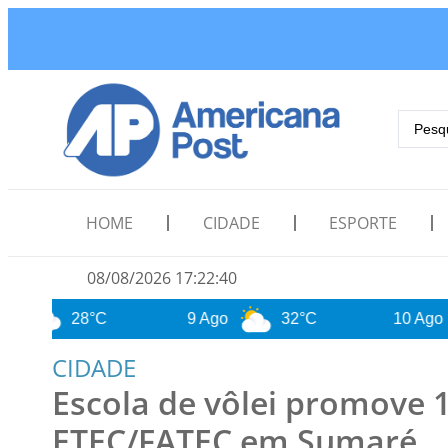
HOME
CIDADE
ESPORTE
08/08/2026 17:22:42
8°C
9 Ago
32°C
10 Ago
26°
CIDADE
Escola de vôlei promove 1
ETEC/FATEC em Sumaré