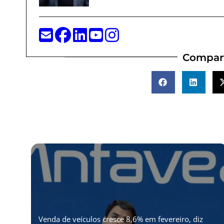
Compart
Venda de veículos cresce 8,6% em fevereiro, diz