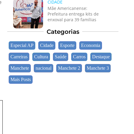
e
CIDADE
Mãe Americanense:
Prefeitura entrega kits de
enxoval para 39 famílias
Categorias
Especial AP
Cidade
Esporte
Economia
Carreiras
Cultura
Saúde
Carros
Destaque
Manchete
nacional
Manchete 2
Manchete 3
Mais Posts