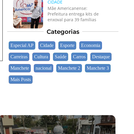
CIDADE
Mãe Americanense:
Prefeitura entrega kits de
enxoval para 39 famílias
Categorias
Especial AP
Cidade
Esporte
Economia
Carreiras
Cultura
Saúde
Carros
Destaque
Manchete
nacional
Manchete 2
Manchete 3
Mais Posts