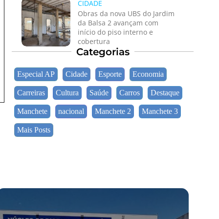
CIDADE
Obras da nova UBS do Jardim
da Balsa 2 avançam com
início do piso interno e
cobertura
Categorias
Especial AP
Cidade
Esporte
Economia
Carreiras
Cultura
Saúde
Carros
Destaque
Manchete
nacional
Manchete 2
Manchete 3
Mais Posts