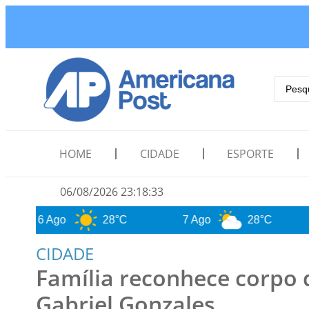
HOME
CIDADE
ESPORTE
06/08/2026 23:18:34
go
28°C
7 Ago
28°C
8 Ago
CIDADE
Família reconhece corpo 
Gabriel Gonzales