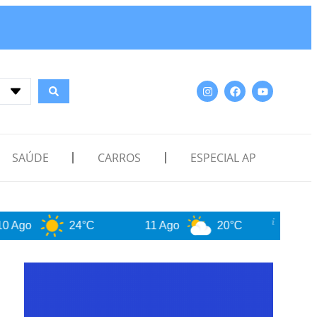
SAÚDE
CARROS
ESPECIAL AP
24°C
11 Ago
20°C
12 Ago
2