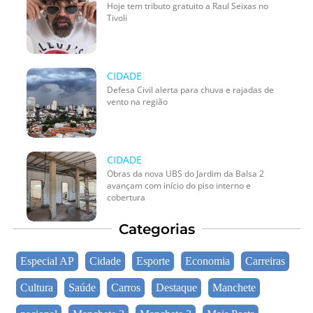
Hoje tem tributo gratuito a Raul Seixas no
Tivoli
CIDADE
Defesa Civil alerta para chuva e rajadas de
vento na região
CIDADE
Obras da nova UBS do Jardim da Balsa 2
avançam com início do piso interno e
cobertura
Categorias
Especial AP
Cidade
Esporte
Economia
Carreiras
Cultura
Saúde
Carros
Destaque
Manchete