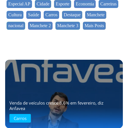
Especial AP
Cidade
Esporte
Economia
Carreiras
Cultura
Saúde
Carros
Destaque
Manchete
nacional
Manchete 2
Manchete 3
Mais Posts
Venda de veículos cresce 8,6% em fevereiro, diz
Anfavea
Carros