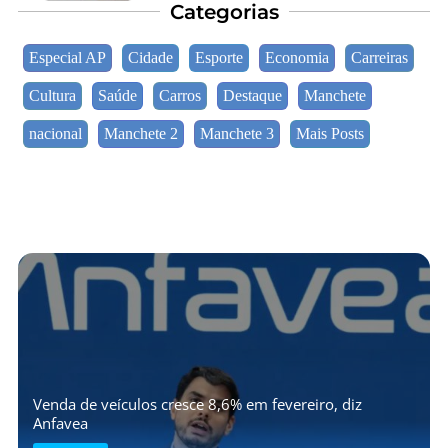
Categorias
Especial AP
Cidade
Esporte
Economia
Carreiras
Cultura
Saúde
Carros
Destaque
Manchete
nacional
Manchete 2
Manchete 3
Mais Posts
Venda de veículos cresce 8,6% em fevereiro, diz
Anfavea