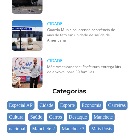
CIDADE
Guarda Municipal atende ocorrência de
vias de fato em unidade de saúde de
Americana
CIDADE
Mãe Americanense: Prefeitura entrega kits
de enxoval para 39 famílias
Categorias
Especial AP
Cidade
Esporte
Economia
Carreiras
Cultura
Saúde
Carros
Destaque
Manchete
nacional
Manchete 2
Manchete 3
Mais Posts