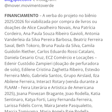
@mover.movimentoverde
FINANCIAMENTO
– A verba do projeto no biênio
2025/2026 foi viabilizada por compra de livros ou
doações de Alice Cavalheiro Novais, Ana Patrícia
Cordeiro, Ana Paula Souza Ribeiro Gavioli, Antonia
Vanderleia da Silva Pereira Barbosa, Beatriz Ferreira
Saval, Beth Tokoro, Bruna Paula da Silva, Camila
Guidolin Riether, Carlos Eduardo Rossi Catalani,
Daniela Cesario Cruz, ECZ Comércio e Locações –
Edenir Custódio Zampieri (doação de perfuradora
de solo), Edilene Cristina Zaghetta Ribeiro, Estevão
Ferreira Melo, Gabriela Santos, Grupo Airslaid, Ilza
Abilene Ferreira, Interact Rotary (venda durante a
FLAAM – Feira Literária e Artistica de Americana
2025), Joana Piovezan Bragante, Joao Rodella, Katia
Sentinaro, Katya Forti, Laisy Fernanda Ferreira,
Larissa Fidelis Corre, Maira Janete Pasqualetto,
Marcia Tomiyama, Maria Angela Paie Rodella