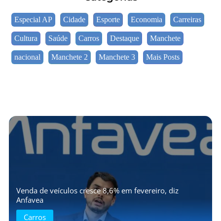
Especial AP
Cidade
Esporte
Economia
Carreiras
Cultura
Saúde
Carros
Destaque
Manchete
nacional
Manchete 2
Manchete 3
Mais Posts
Venda de veículos cresce 8,6% em fevereiro, diz
Anfavea
Carros