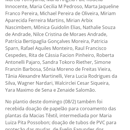
Innocente, Maria Cecilia M Pedroso, Marta Jaqueline
Franco Pereira, Michael Pereira de Oliveira, Miriam
Aparecida Ferreira Martins, Mirian Arbix
Nascimbem, Mônica Guidolin Elias, Nathalie Souza
de Andrade, Nilce Cristina de Moraes Andrade,
Patrícia Bertipaglia Gonçalves Moreira, Patricia
Sparn, Rafael Aquiles Monteiro, Raul Francisco
Cespedes, Rita de Cássia Facion Pinheiro, Roberta
Antonelli Pajaro, Sandra Tokoro Riether, Simone
Franzin Barbosa, Sônia Moreno de Freitas Vieira,
Tânia Alexandre Martinelli, Vera Lucia Rodrigues da
Silva, Wagner Nardari, Walcirclei Cesar Siqueira,
Yara Maximo de Sena e Zenaide Salomão.
No plantio deste domingo (08/2) também foi
recebida doação de papelão para coroamento das
plantas da Macias Têxtil, intermediada por Maria
Luiza Pita Possobon; doação de tubos de PVC para
proteção das mudas, de Evelin Fagundes dos