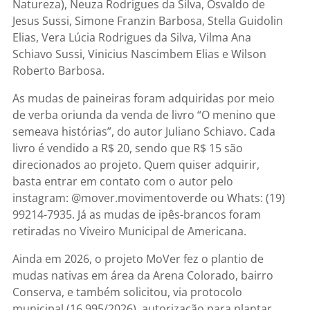
Natureza), Neuza Rodrigues da Silva, Osvaldo de
Jesus Sussi, Simone Franzin Barbosa, Stella Guidolin
Elias, Vera Lúcia Rodrigues da Silva, Vilma Ana
Schiavo Sussi, Vinicius Nascimbem Elias e Wilson
Roberto Barbosa.
As mudas de paineiras foram adquiridas por meio
de verba oriunda da venda de livro “O menino que
semeava histórias”, do autor Juliano Schiavo. Cada
livro é vendido a R$ 20, sendo que R$ 15 são
direcionados ao projeto. Quem quiser adquirir,
basta entrar em contato com o autor pelo
instagram: @mover.movimentoverde ou Whats: (19)
99214-7935. Já as mudas de ipês-brancos foram
retiradas no Viveiro Municipal de Americana.
Ainda em 2026, o projeto MoVer fez o plantio de
mudas nativas em área da Arena Colorado, bairro
Conserva, e também solicitou, via protocolo
municipal (16.995/2026), autorização para plantar