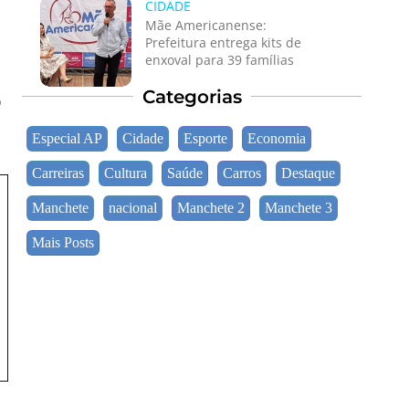
CIDADE
Mãe Americanense:
Prefeitura entrega kits de
enxoval para 39 famílias
Categorias
o
Especial AP
Cidade
Esporte
Economia
Carreiras
Cultura
Saúde
Carros
Destaque
Manchete
nacional
Manchete 2
Manchete 3
Mais Posts