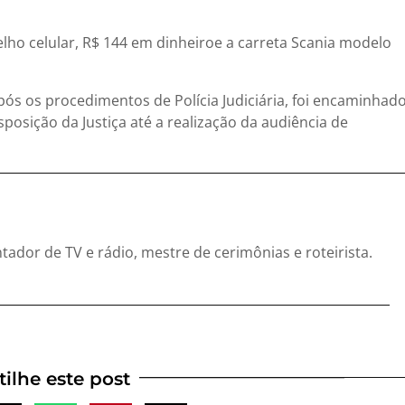
lho celular
,
R$ 144 em dinheiro
e a
carreta Scania modelo
pós os procedimentos de Polícia Judiciária, foi encaminhad
osição da Justiça até a realização da audiência de
entador de TV e rádio, mestre de cerimônias e roteirista.
ilhe este post