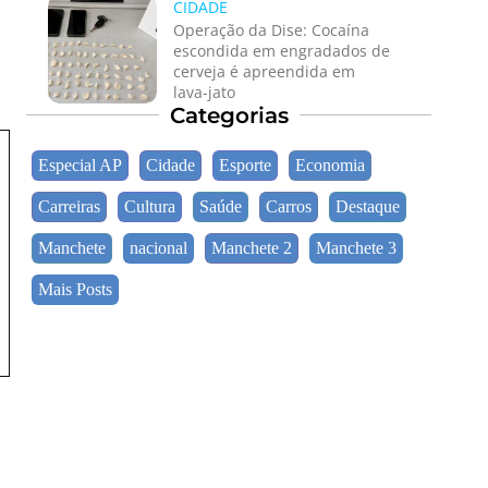
CIDADE
Operação da Dise: Cocaína
escondida em engradados de
cerveja é apreendida em
lava-jato
Categorias
Especial AP
Cidade
Esporte
Economia
Carreiras
Cultura
Saúde
Carros
Destaque
Manchete
nacional
Manchete 2
Manchete 3
Mais Posts