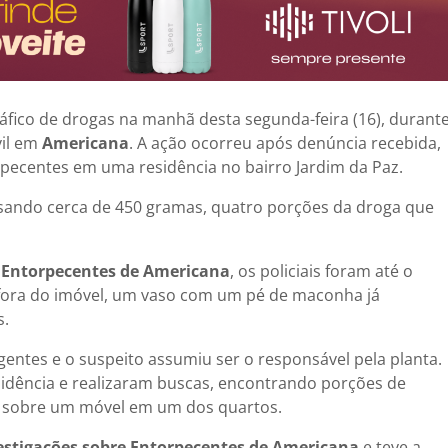
fico de drogas na manhã desta segunda-feira (16), durant
vil em
Americana
. A ação ocorreu após denúncia recebida,
rpecentes em uma residência no bairro Jardim da Paz.
ando cerca de 450 gramas, quatro porções da droga que
e Entorpecentes de Americana
, os policiais foram até o
 fora do imóvel, um vaso com um pé de maconha já
s.
tes e o suspeito assumiu ser o responsável pela planta.
sidência e realizaram buscas, encontrando porções de
 sobre um móvel em um dos quartos.
estigações sobre Entorpecentes de Americana
e teve a