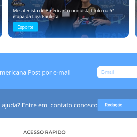
Mesatenista de Americana conquista título na 6ª
etapa da Liga Paulista
Esporte
mericana Post por e-mail
e ajuda? Entre em contato conosco
Redação
ACESSO RÁPIDO