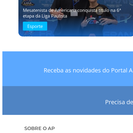
Mesatenista de Americana conquista título na 6ª
etapa da Liga Paulista
Esporte
Receba as novidades do Portal A
Precisa d
SOBRE O AP