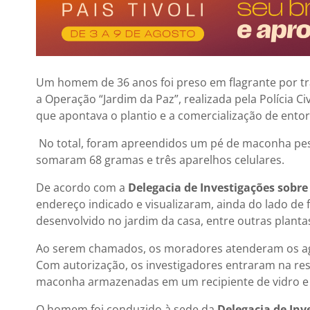
Um homem de 36 anos foi preso em flagrante por trá
a Operação “Jardim da Paz”, realizada pela Polícia Ci
que apontava o plantio e a comercialização de ento
No total, foram apreendidos um pé de maconha pes
somaram 68 gramas e três aparelhos celulares.
De acordo com a
Delegacia de Investigações sobr
endereço indicado e visualizaram, ainda do lado de
desenvolvido no jardim da casa, entre outras planta
Ao serem chamados, os moradores atenderam os agen
Com autorização, os investigadores entraram na re
maconha armazenadas em um recipiente de vidro e
O homem foi conduzido à sede da
Delegacia de Inv