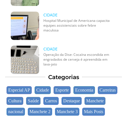
CIDADE
Hospital Municipal de Americana capacita
equipes assistenciais sobre febre
maculosa
CIDADE
Operação da Dise: Cocaína escondida em
engradados de cerveja é apreendida em
lava-jato
Categorias
Especial AP
Cidade
Esporte
Economia
Carreiras
Cultura
Saúde
Carros
Destaque
Manchete
nacional
Manchete 2
Manchete 3
Mais Posts