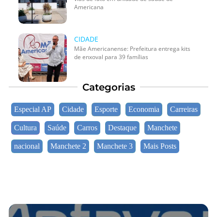
Americana
CIDADE
Mãe Americanense: Prefeitura entrega kits
de enxoval para 39 famílias
Categorias
Especial AP
Cidade
Esporte
Economia
Carreiras
Cultura
Saúde
Carros
Destaque
Manchete
nacional
Manchete 2
Manchete 3
Mais Posts