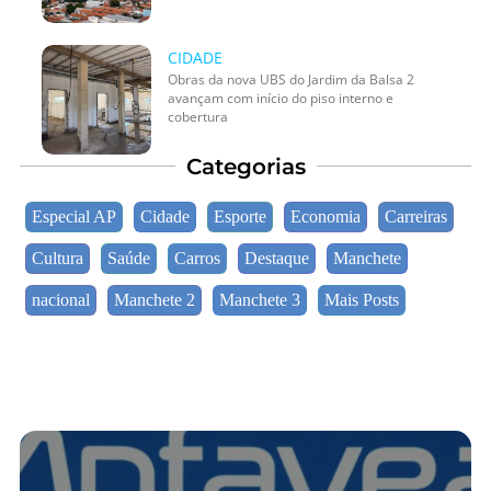
CIDADE
Obras da nova UBS do Jardim da Balsa 2
avançam com início do piso interno e
cobertura
Categorias
Especial AP
Cidade
Esporte
Economia
Carreiras
Cultura
Saúde
Carros
Destaque
Manchete
nacional
Manchete 2
Manchete 3
Mais Posts