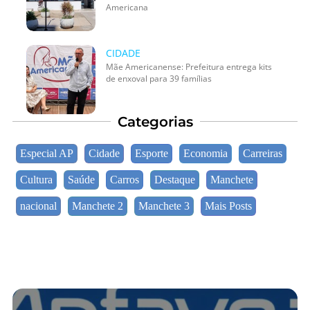
Americana
CIDADE
Mãe Americanense: Prefeitura entrega kits
de enxoval para 39 famílias
Categorias
Especial AP
Cidade
Esporte
Economia
Carreiras
Cultura
Saúde
Carros
Destaque
Manchete
nacional
Manchete 2
Manchete 3
Mais Posts