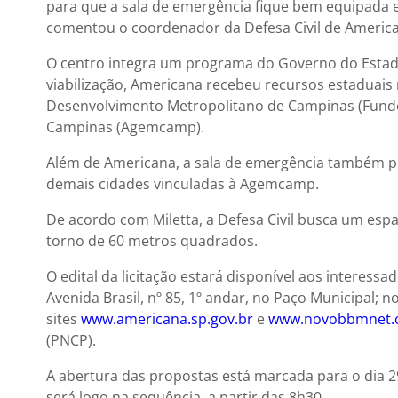
para que a sala de emergência fique bem equipada
comentou o coordenador da Defesa Civil de American
O centro integra um programa do Governo do Estado
viabilização, Americana recebeu recursos estaduais
Desenvolvimento Metropolitano de Campinas (Fundo
Campinas (Agemcamp).
Além de Americana, a sala de emergência também po
demais cidades vinculadas à Agemcamp.
De acordo com Miletta, a Defesa Civil busca um esp
torno de 60 metros quadrados.
O edital da licitação estará disponível aos interess
Avenida Brasil, nº 85, 1º andar, no Paço Municipal; n
sites
www.americana.sp.gov.br
e
www.novobbmnet.
(PNCP).
A abertura das propostas está marcada para o dia 29
será logo na sequência, a partir das 8h30.