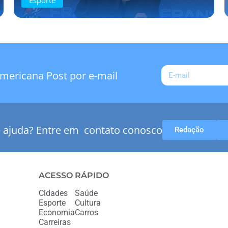
mericana Post por e-mail
e ajuda? Entre em contato conosco
Redação
ACESSO RÁPIDO
Cidades
Saúde
Esporte
Cultura
Economia
Carros
Carreiras