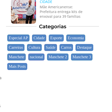
CIDADE
Mãe Americanense:
Prefeitura entrega kits de
enxoval para 39 famílias
Categorias
Especial AP
Cidade
Esporte
Economia
Carreiras
Cultura
Saúde
Carros
Destaque
Manchete
nacional
Manchete 2
Manchete 3
Mais Posts
a
s