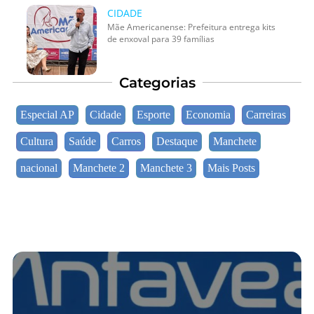
CIDADE
Mãe Americanense: Prefeitura entrega kits
de enxoval para 39 famílias
Categorias
Especial AP
Cidade
Esporte
Economia
Carreiras
Cultura
Saúde
Carros
Destaque
Manchete
nacional
Manchete 2
Manchete 3
Mais Posts