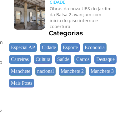
CIDADE
Obras da nova UBS do Jardim
da Balsa 2 avançam com
início do piso interno e
cobertura
Categorias
om
Especial AP
Cidade
Esporte
Economia
Carreiras
Cultura
Saúde
Carros
Destaque
ho
Manchete
nacional
Manchete 2
Manchete 3
Mais Posts
s