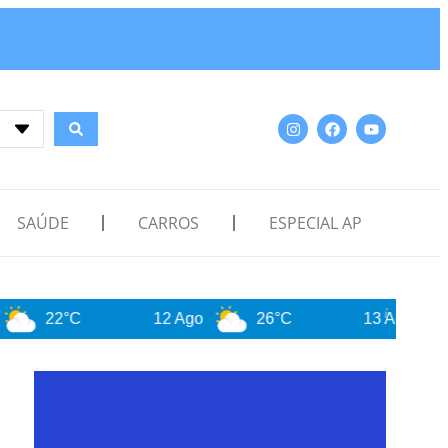
SAÚDE
CARROS
ESPECIAL AP
12 Ago
26°C
13 Ago
29°C