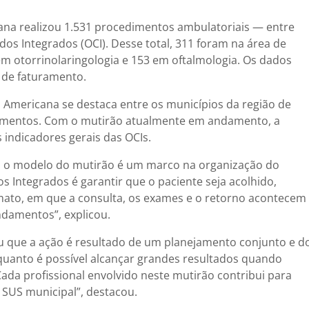
cana realizou 1.531 procedimentos ambulatoriais — entre
os Integrados (OCI). Desse total, 311 foram na área de
em otorrinolaringologia e 153 em oftalmologia. Os dados
 de faturamento.
 Americana se destaca entre os municípios da região de
dimentos. Com o mutirão atualmente em andamento, a
 indicadores gerais das OCIs.
ra, o modelo do mutirão é um marco na organização do
 Integrados é garantir que o paciente seja acolhido,
rmato, em que a consulta, os exames e o retorno acontecem
ndamentos”, explicou.
tou que a ação é resultado de um planejamento conjunto e d
 quanto é possível alcançar grandes resultados quando
da profissional envolvido neste mutirão contribui para
o SUS municipal”, destacou.