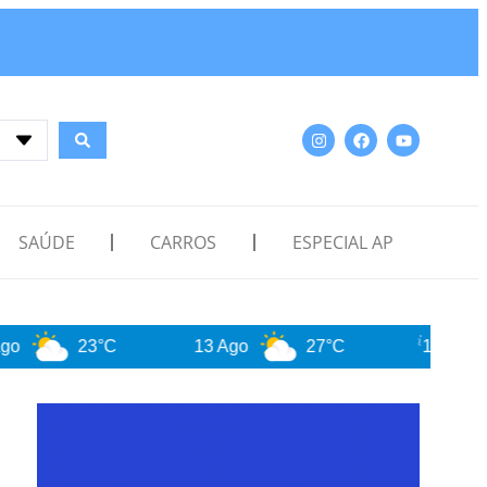
SAÚDE
CARROS
ESPECIAL AP
23°C
13 Ago
27°C
14 Ago
29°