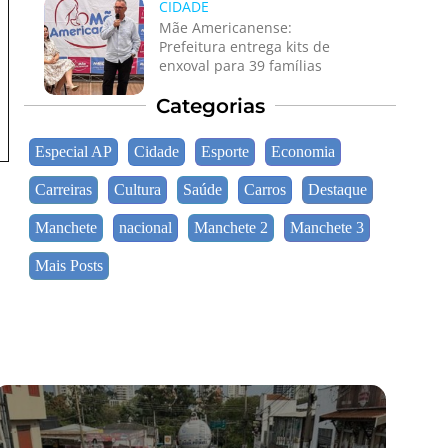
CIDADE
Mãe Americanense:
Prefeitura entrega kits de
enxoval para 39 famílias
Categorias
Especial AP
Cidade
Esporte
Economia
Carreiras
Cultura
Saúde
Carros
Destaque
Manchete
nacional
Manchete 2
Manchete 3
Mais Posts