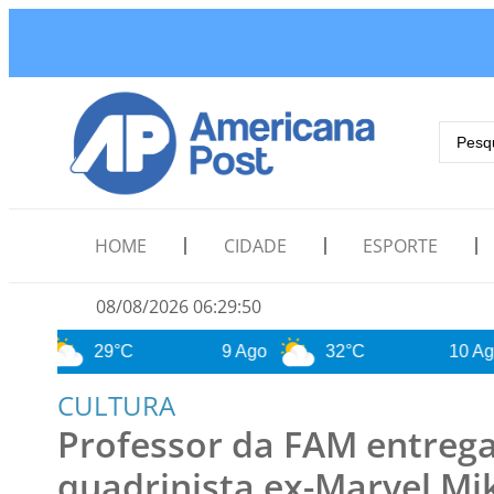
HOME
CIDADE
ESPORTE
08/08/2026 06:29:52
29°C
9 Ago
32°C
10 Ago
2
CULTURA
Professor da FAM entreg
quadrinista ex-Marvel M