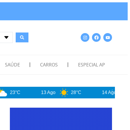
SAÚDE
CARROS
ESPECIAL AP
13 Ago
28°C
14 Ago
30°C