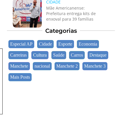
CIDADE
Mãe Americanense:
Prefeitura entrega kits de
enxoval para 39 famílias
Categorias
Especial AP
Cidade
Esporte
Economia
Carreiras
Cultura
Saúde
Carros
Destaque
Manchete
nacional
Manchete 2
Manchete 3
Mais Posts