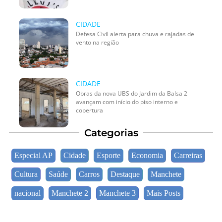
CIDADE
Defesa Civil alerta para chuva e rajadas de
vento na região
CIDADE
Obras da nova UBS do Jardim da Balsa 2
avançam com início do piso interno e
cobertura
Categorias
Especial AP
Cidade
Esporte
Economia
Carreiras
Cultura
Saúde
Carros
Destaque
Manchete
nacional
Manchete 2
Manchete 3
Mais Posts