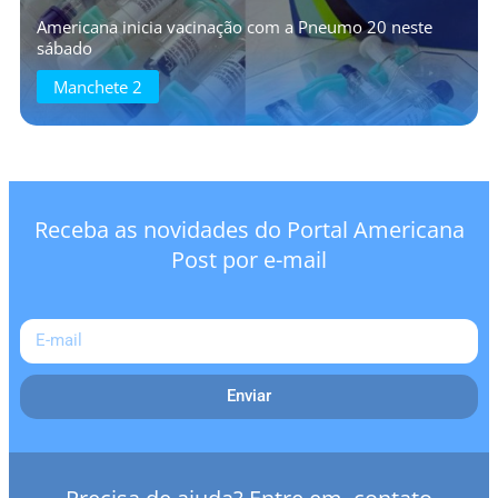
Americana inicia vacinação com a Pneumo 20 neste
sábado
Manchete 2
Receba as novidades do Portal Americana
Post por e-mail
Enviar