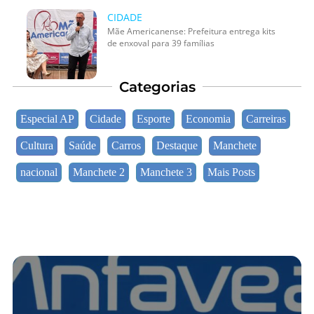
CIDADE
Mãe Americanense: Prefeitura entrega kits
de enxoval para 39 famílias
Categorias
Especial AP
Cidade
Esporte
Economia
Carreiras
Cultura
Saúde
Carros
Destaque
Manchete
nacional
Manchete 2
Manchete 3
Mais Posts