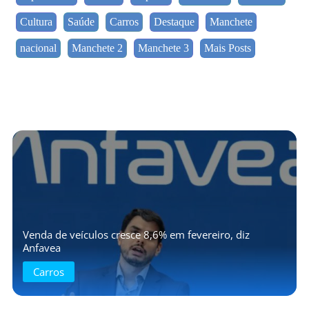
Cultura
Saúde
Carros
Destaque
Manchete
nacional
Manchete 2
Manchete 3
Mais Posts
Venda de veículos cresce 8,6% em fevereiro, diz
Anfavea
Carros