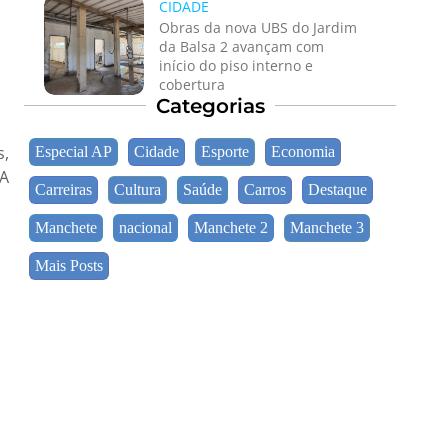
CIDADE
Obras da nova UBS do Jardim
da Balsa 2 avançam com
início do piso interno e
cobertura
Categorias
s,
Especial AP
Cidade
Esporte
Economia
 A
Carreiras
Cultura
Saúde
Carros
Destaque
Manchete
nacional
Manchete 2
Manchete 3
Mais Posts