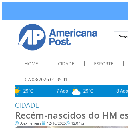
HOME
CIDADE
ESPORTE
07/08/2026 01:35:43
29°C
7 Ago
29°C
8 Ago
28°
CIDADE
Recém-nascidos do HM es
Alex Ferreira
12/16/2025
12:07 pm