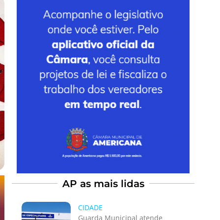
AP as mais lidas
CIDADE
Guarda Municipal atende