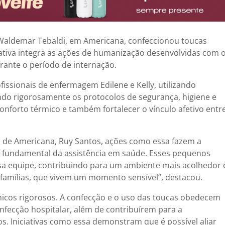
 Waldemar Tebaldi, em Americana, confeccionou toucas
iativa integra as ações de humanização desenvolvidas com 
rante o período de internação.
ssionais de enfermagem Edilene e Kelly, utilizando
ndo rigorosamente os protocolos de segurança, higiene e
conforto térmico e também fortalecer o vínculo afetivo entr
l de Americana, Ruy Santos, ações como essa fazem a
e fundamental da assistência em saúde. Esses pequenos
sa equipe, contribuindo para um ambiente mais acolhedor 
famílias, que vivem um momento sensível”, destacou.
nicos rigorosos. A confecção e o uso das toucas obedecem
infecção hospitalar, além de contribuírem para a
. Iniciativas como essa demonstram que é possível aliar