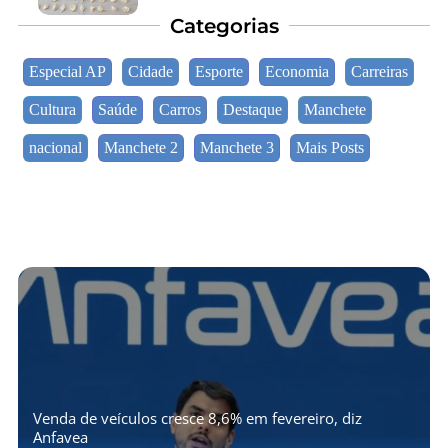
Categorias
Especial AP
Cidade
Esporte
Economia
Carreiras
Cultura
Saúde
Carros
Destaque
Manchete
nacional
Manchete 2
Manchete 3
Mais Posts
Venda de veículos cresce 8,6% em fevereiro, diz
Anfavea