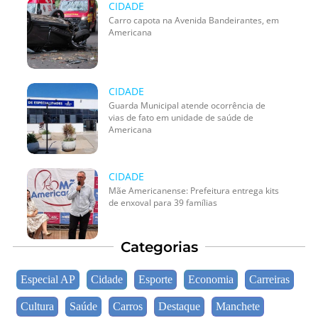
CIDADE
Carro capota na Avenida Bandeirantes, em
Americana
CIDADE
Guarda Municipal atende ocorrência de
vias de fato em unidade de saúde de
Americana
CIDADE
Mãe Americanense: Prefeitura entrega kits
de enxoval para 39 famílias
Categorias
Especial AP
Cidade
Esporte
Economia
Carreiras
Cultura
Saúde
Carros
Destaque
Manchete