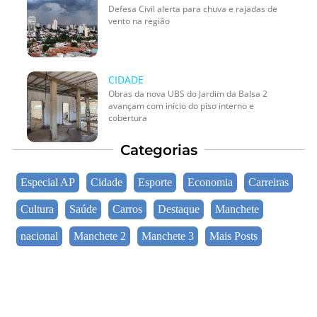
Defesa Civil alerta para chuva e rajadas de
vento na região
CIDADE
Obras da nova UBS do Jardim da Balsa 2
avançam com início do piso interno e
cobertura
Categorias
Especial AP
Cidade
Esporte
Economia
Carreiras
Cultura
Saúde
Carros
Destaque
Manchete
nacional
Manchete 2
Manchete 3
Mais Posts