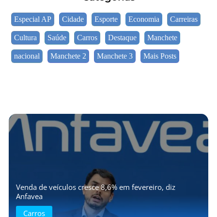
Especial AP
Cidade
Esporte
Economia
Carreiras
Cultura
Saúde
Carros
Destaque
Manchete
nacional
Manchete 2
Manchete 3
Mais Posts
Venda de veículos cresce 8,6% em fevereiro, diz
Anfavea
Carros