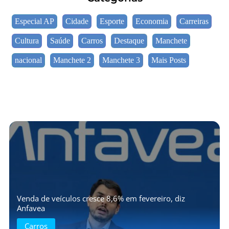
Especial AP
Cidade
Esporte
Economia
Carreiras
Cultura
Saúde
Carros
Destaque
Manchete
nacional
Manchete 2
Manchete 3
Mais Posts
Venda de veículos cresce 8,6% em fevereiro, diz
Anfavea
Carros