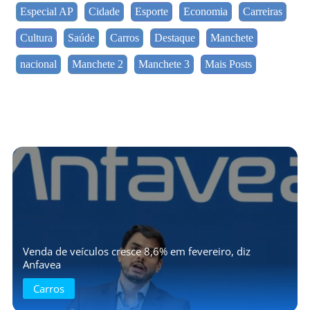
Especial AP
Cidade
Esporte
Economia
Carreiras
Cultura
Saúde
Carros
Destaque
Manchete
nacional
Manchete 2
Manchete 3
Mais Posts
Venda de veículos cresce 8,6% em fevereiro, diz
Anfavea
Carros