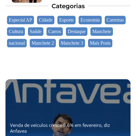
Categorias
Especial AP
Cidade
Esporte
Economia
Carreiras
Cultura
Saúde
Carros
Destaque
Manchete
nacional
Manchete 2
Manchete 3
Mais Posts
Venda de veículos cresce 8,6% em fevereiro, diz
Anfavea