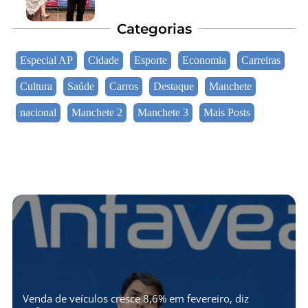
Categorias
Especial AP
Cidade
Esporte
Economia
Carreiras
Cultura
Saúde
Carros
Destaque
Manchete
nacional
Manchete 2
Manchete 3
Mais Posts
Venda de veículos cresce 8,6% em fevereiro, diz